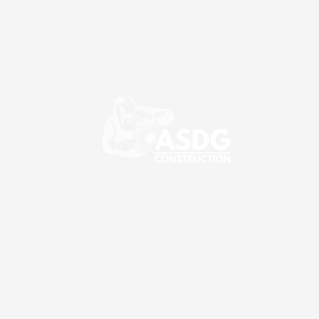
Construction métallique et serrurerie
09 86 61 70 13
contact@asdgconstruction.fr
-
secretariat@asdgconstruction.fr
-
be@asdgcon
8 chemin de Chiradie, 69530 Brignais