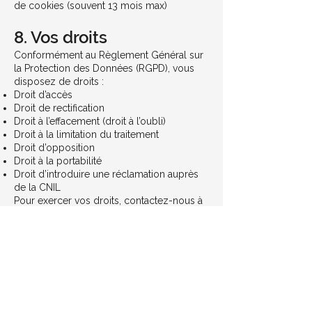
de cookies (souvent 13 mois max)
8. Vos droits
Conformément au Règlement Général sur
la Protection des Données (RGPD), vous
disposez de droits :
Droit d’accès
Droit de rectification
Droit à l’effacement (droit à l’oubli)
Droit à la limitation du traitement
Droit d’opposition
Droit à la portabilité
Droit d’introduire une réclamation auprès
de la CNIL
Pour exercer vos droits, contactez-nous à
l’adresse suivante :
contact@asdgconstruction.fr
9. Sécurité des données
Nous mettons en œuvre des mesures
techniques et organisationnelles
appropriées pour garantir la sécurité et la